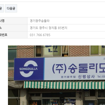
글
다음글
사명
경기광주송둘라
소
경기도 광주시 장지동 85번지
화번호
031.766.6785