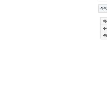
이전
회
주
전