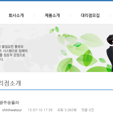
회사소개
제품소개
대리점모집
|
|
|
리점소개
광주송둘라
자
shinhwatour
15-07-10 17:39
조회
5,065회
댓글
0건